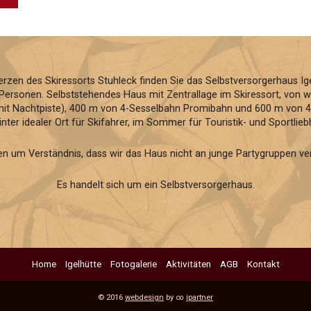
erzen des Skiressorts Stuhleck finden Sie das Selbstversorgerhaus I
Personen. Selbststehendes Haus mit Zentrallage im Skiressort, von wo s
(mit Nachtpiste), 400 m von 4-Sesselbahn Promibahn und 600 m von 4-
nter idealer Ort für Skifahrer, im Sommer für Touristik- und Sportlieb
ten um Verständnis, dass wir das Haus nicht an junge Partygruppen ve
Es handelt sich um ein Selbstversorgerhaus.
Home
Igelhütte
Fotogalerie
Aktivitäten
AGB
Kontakt
© 2016
webdesign
by ∞
ipartner