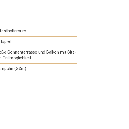
fenthaltsraum
tspiel
oße Sonnenterrasse und Balkon mit Sitz-
d Grillmöglichkeit
ampolin (Ø3m)