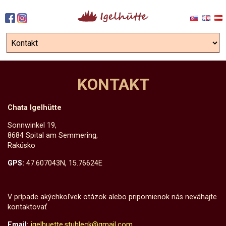
KONTAKT
Chata Igelhütte
Sonnwinkel 19,
8684 Spital am Semmering,
Rakúsko
GPS:
47.607043N, 15.76624E
V prípade akýchkoľvek otázok alebo pripomienok nás neváhajte
kontaktovať
Email:
igelhuette.stuhleck@gmail.com